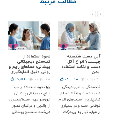
مطالب مرتبط
خم
آتل دست شکسته
نحوه استفاده از
ه
چیست؟ انواع آتل
تب‌سنج دیجیتالی
دست و نکات استفاده
پیشانی؛ خطاهای رایج و
ایمن
روش دقیق اندازه‌گیری
89 بازدید
28
لایک
178 بازدید
4
لایک
شکستگی یا ضرب‌دیدگی
چرا نحوه استفاده از تب
شدید دست و انگشت‌ها از
سنج دیجیتالی پیشانی
ار
شایع‌ترین آسیب‌های اندام
این‌قدر مهم است؟بسیاری
پت
فوقانی است و در بسیاری
از والدین و مراقبان تصور
از موارد نیاز به بی‌حرکت...
می‌کنند تب‌سنج پیشانی