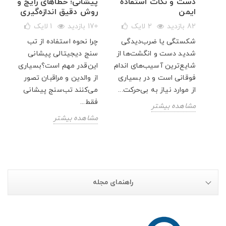
دست و نکات استفاده
پیشانی؛ خطاهای رایج و
ایمن
روش دقیق اندازه‌گیری
82 بازدید
2
لایک
170 بازدید
1
لایک
شکستگی یا ضرب‌دیدگی
چرا نحوه استفاده از تب
ار
شدید دست و انگشت‌ها از
سنج دیجیتالی پیشانی
پت
شایع‌ترین آسیب‌های اندام
این‌قدر مهم است؟بسیاری
فوقانی است و در بسیاری
از والدین و مراقبان تصور
از موارد نیاز به بی‌حرکت...
می‌کنند تب‌سنج پیشانی
فقط...
مشاهده بیشتر
مشاهده بیشتر
راهنمای مجله