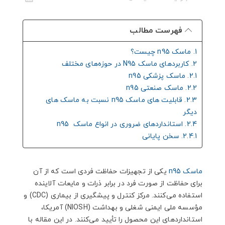
فهرست مطالب
1. ماسک n95 چیست؟
2. کاربردهای ماسک N95 در حوزه‌های مختلف
2.1. ماسک پزشکی n95
2.2. ماسک صنعتی n95
2.3. قابلیت های ماسک n95 نسبت به ماسک های
دیگر
2.4. استانداردهای ضروری در انواع ماسک n95
2.4.1. سخن پایانی
ماسک n95
یکی از تجهیزات حفاظت فردی است که از آن
برای حفاظت از صورت فرد در برابر ذرات و مایعات آلاینده
استفاده می‌کنند. مرکز کنترل و پیشگیری از بیماری (CDC) و
مؤسسه ملی ایمنی شغلی و بهداشت (NIOSH) آمریکا،
استانداردهای این محصول را تأیید می‌کنند. در این مقاله با