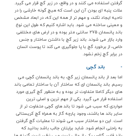
گرفتن استفاده می کنند و در واقع، در زیر گچ قرار می گیرد.
علات پنبه ای بودن آن این است که هیچ گونه خارشی را در
ناحیه ایجاد نکند، و مهم تر از همه این که، در ابعاد مشخص
و معینی ساخته می شود. باید اشاره کنیم که طول این نوع
باند پانسمان 275 سانتی متر بوده و در ارض های مختلفی
وارد بازار می شوند. باند زیر گچ با داشتن ساختار و جنس
خاص، از برخورد گچ با پا جلوگیری می کند تا پوست انسان
در برابر گچ زخم نشود.
-
باند گچی
اما بعد از باند پانسمان زیر گچ، به باند پانسمان گچی می
رسیم. باند پانسمان ای که ساختار آن با ساختار تمامی باند
های دیگر کاملا متفاوت تر بوده و به منظور گچ گیری مورد
استفاده قرار می گیرد. یکی از مهم ترین و اصلی ترین
مواردی که سبب می شود تا باند های گچی متفاوت تر از
سایر باند ها باشند، وجود پارچه گاز به همراه گچ کریستالی
است. این دو ساختار سبب می شوند تا عملیات گچ گرفتن
به راحتی انجام شود. شاید برایتان جالب باشد بدانید که
باند فایبر گلاس یکی از عالی ترین و بی نظیر ترین گزینه ها