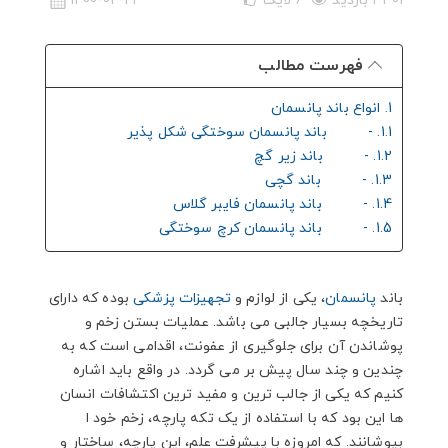
4301 بازدید
6
لایک
1400-04-21
فهرست مطالب
1. انواع باند پانسمان
1.1. - باند پانسمان سوختگی شکل پذیر
1.2. - باند زیر گچ
1.3. - باند گچی
1.4. - باند پانسمان فایبر گلاس
1.5. - باند پانسمان کرچ سوختگی
باند
پانسمان
، یکی از لوازم و
تجهیزات پزشکی
بوده که دارای
تاریخچه بسیار جالبی می باشد. عملیات بستن زخم و
پوشاندن آن برای جلوگیری از عفونت، اقدامی است که به
چندین و چند سال پیش بر می گردد. در واقع باید اشاره
کنیم که یکی از جالب ترین و مفید ترین اکتشافات انسان
ها این بود که با استفاده از یک تکه پارچه، زخم خود ا
بپوشانند. که امروزه با پیشرفت علم، این پارچه، ساختار و