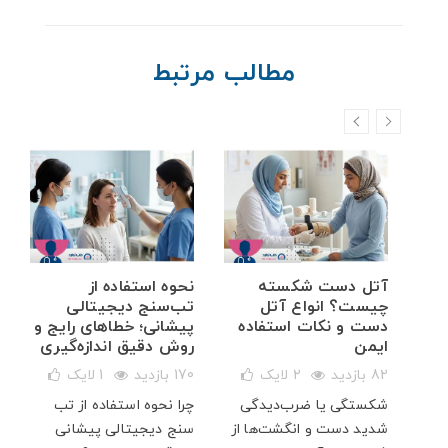
مطالب مرتبط
خم
آتل دست شکسته
نحوه استفاده از
ه
چیست؟ انواع آتل
تب‌سنج دیجیتالی
دست و نکات استفاده
پیشانی؛ خطاهای رایج و
ایمن
روش دقیق اندازه‌گیری
82 بازدید
2
لایک
170 بازدید
1
لایک
شکستگی یا ضرب‌دیدگی
چرا نحوه استفاده از تب
ار
شدید دست و انگشت‌ها از
سنج دیجیتالی پیشانی
پت