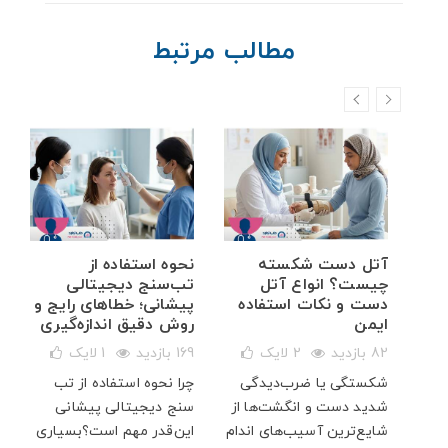
مطالب مرتبط
خم
آتل دست شکسته
نحوه استفاده از
ه
چیست؟ انواع آتل
تب‌سنج دیجیتالی
دست و نکات استفاده
پیشانی؛ خطاهای رایج و
ایمن
روش دقیق اندازه‌گیری
82 بازدید
2
لایک
169 بازدید
1
لایک
شکستگی یا ضرب‌دیدگی
چرا نحوه استفاده از تب
ار
شدید دست و انگشت‌ها از
سنج دیجیتالی پیشانی
پت
شایع‌ترین آسیب‌های اندام
این‌قدر مهم است؟بسیاری