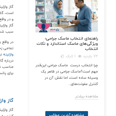
گاز وازلی
است، گاز 
و در واق
گاز وازلی
سبب شده 
راهنمای انتخاب ماسک جراحی؛
در واقع ب
ویژگی‌های ماسک استاندارد و نکات
تمامی زخ
انتخاب
وازلینه
نی
72 بازدید
1
لایک
درباره گا
 این
چرا انتخاب درست ماسک جراحی این‌قدر
مناسب شم
زن
مهم است؟ماسک جراحی در ظاهر یک
برای پانس
خ این
وسیله ساده است، اما نقش آن در
کنترل عفونت‌های...
مشاهده بیشتر
گاز وا
گاز وازل
مشاهده آخرین مطالب