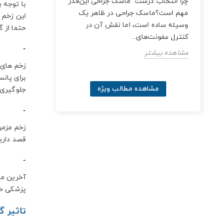
 این
چرا انتخاب درست ماسک جراحی این‌قدر
با توجه 
زن
مهم است؟ماسک جراحی در ظاهر یک
این زخم 
خ این
وسیله ساده است، اما نقش آن در
حتما از 
کنترل عفونت‌های...
- زخ
مشاهده بیشتر
زخم های خ
برای پان
مشاهده مطالب ویژه
جلوگیری 
- زخم
زخم مزمن
قصد دارید
- زخم
آخرین مور
پزشکی خا
تاثیر گ