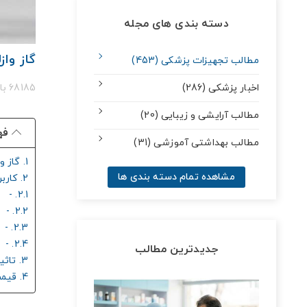
دسته بندی های مجله
گاز واز
مطالب تجهیزات پزشکی (453)
اخبار پزشکی (286)
68185 بازدید
مطالب آرایشی و زیبایی (20)
فه
مطالب بهداشتی آموزشی (31)
1. گاز وازلینه چیست؟
مشاهده تمام دسته بندی ها
2. کاربرد گاز وازلینه
2.1. - زخم سوختگی
2.2. - زخم خشک
2.3. - زخم های مزمن
2.4. - زخم بستر
جدیدترین مطالب
3. تاثیر گاز وازلین بر زخم هایی که ترشحات دارند!
4. قیمت گاز وازلینه