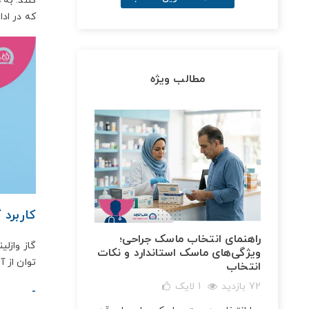
کنند. به
که در ادا
مطالب ویژه
کاربرد گ
راهنمای انتخاب ماسک جراحی؛
گاز وازلی
ویژگی‌های ماسک استاندارد و نکات
توان از آ
انتخاب
72 بازدید
1
لایک
- زخم