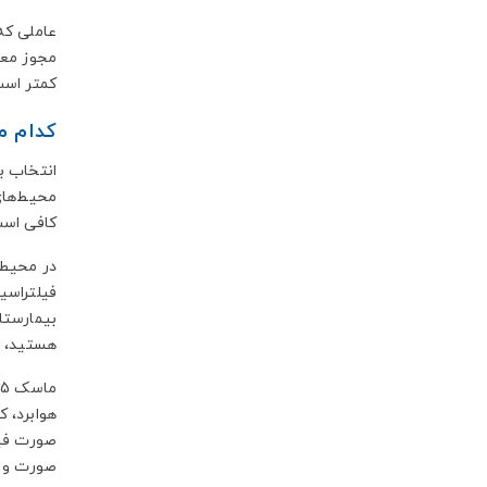
عاملی که
مجوز معمو
کمتر است
کدام م
محیط‌های
کافی است. این ماسک
در محیط‌ه
فیلتراسی
بیمارستا
هستید، م
هوابرد، ک
صورت و س