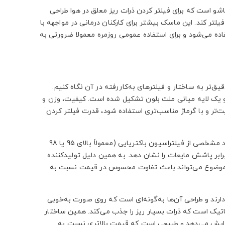
طی یا تاشو است که برای فیلتر کردن ذرات ریز معلق در هوا طراحی
 درصد ذرات با اندازه مشخص را فیلتر کند. این ماسک بیشتر برای کارکنان درمانی در مواجهه با
ستفاده می‌شود و برای استفاده عمومی روزمره معمولا ضرورتی به
‌تر به ساختار و فیلترهای به‌کاررفته در آن نگاه کنیم.
جی، و یک لایه میانی ملت بلون تشکیل شده است. کیفیت، وزن و
ت‌تر و با گرماژ مناسب‌تری استفاده شود، قدرت فیلتر کردن
ماسک جراحی، علاوه بر داشتن ساختار سه‌لایه، باید در تست‌های آزمایشگاهی، درصد مشخصی از فیلتراسیون باکتریایی (معمولاً بالای 95 یا 98
ابر پاشش مایعات را نشان دهد. به همین دلیل تولیدکننده
 این موضوع می‌تواند باعث تفاوت محسوس در قیمت نسبت به
یون دارند و طراحی آن‌ها به‌گونه‌ای است که روی صورت به‌خوبی
از کارایی N95 به‌خاطر فیلتر الکترواستاتیک است که ذرات بسیار ریز را جذب می‌کند. همین ساختار
) و تست فیت، هزینه تولید را افزایش می‌دهد و طبیعی است که قیمت بالاتری نسبت به