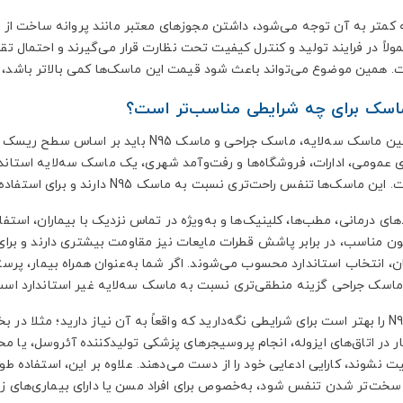
 کمتر به آن توجه می‌شود، داشتن مجوزهای معتبر مانند پروانه ساخت از س
لاً در فرایند تولید و کنترل کیفیت تحت نظارت قرار می‌گیرند و احتمال تقلب
. همین موضوع می‌تواند باعث شود قیمت این ماسک‌ها کمی بالاتر باشد، 
اسک برای چه شرایطی مناسب‌تر است؟
انتخاب بین ماسک سه‌لایه، ماسک جراحی و ماس
 عمومی، ادارات، فروشگاه‌ها و رفت‌وآمد شهری، یک ماسک سه‌لایه استاندار
‌ها تنفس راحت‌تری نسبت به ماسک N95 دارند و برای استفاده چندساعته در طول روز، کاربر را کمتر خسته می‌کنند.
ای درمانی، مطب‌ها، کلینیک‌ها و به‌ویژه در تماس نزدیک با بیماران، استف
ون مناسب، در برابر پاشش قطرات مایعات نیز مقاومت بیشتری دارند و برای
ن، انتخاب استاندارد محسوب می‌شوند. اگر شما به‌عنوان همراه بیمار، پرس
اسک جراحی گزینه منطقی‌تری نسبت به ماسک سه‌لایه غیر استاندارد است
ماسک N95 را بهتر است برای شرایطی نگه‌دارید که واقعاً به آن نیاز دارید؛ مثل
ار در اتاق‌های ایزوله، انجام پروسیجرهای پزشکی تولیدکننده آئروسل، یا م
خت‌تر شدن تنفس شود، به‌خصوص برای افراد مسن یا دارای بیماری‌های زم