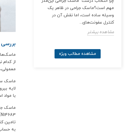
 این
چرا انتخاب درست ماسک جراحی این‌قدر
زن
مهم است؟ماسک جراحی در ظاهر یک
خ این
وسیله ساده است، اما نقش آن در
کنترل عفونت‌های...
مشاهده بیشتر
بررسی ا
مشاهده مطالب ویژه
ماسک‌های
از کدام 
معمولی،
لایه بیر
با مواد ا
ماسک جرا
تامین کن
به حساب 