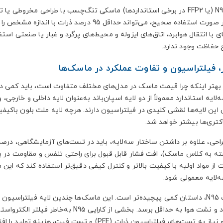
ماسک N95 (یا FFP2 در برخی استانداردها) ماسکی تنگ‌چسب با طراحی مخرو
شده و در صورت استفاده صحیح، می‌تواند حداقل 95
ی با انتقال هوابرد، اتاق‌های ایزوله و محیط‌های پرگرد و غبار یا صنعتی ا
حفاظت وجود ندارد.
، فیلتراسیون و تفاوت عملکرد در ماسک‌ها
 بهتر اینکه چرا قیمت ماسک در مدل‌های مختلف متفاوت است، باید کمی دقیق
ایه استاندارد معمولاً از دو لایه اسپان‌باند به‌عنوان لایه داخلی و خار
این لایه‌ها نقشی کلیدی در فیلتراسیون دارند. هرچه لایه ملت بلون باکیفی
اکتری‌ها بیشتر خواهد شد.
ه به کلاس ماسک)، افت فشار قابل قبول برای راحتی تنفس و مقاومت در بر
ت از مواد اولیه با کیفیت بالاتر و کنترل کیفی دقیق‌تر استفاده کند که
لایه معمولی شود.
در ماسک N95، داستان کمی پیچیده‌تر است. این ماسک‌ها چندین لایه فیلتراس
کیپ شود و نشت هوا به حداقل برسد. بخشی 
چندلایه و نیاز به تست‌های فیلتراسیون ذرات (PFE