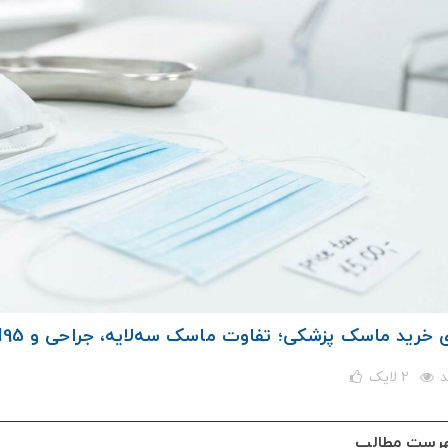
 خرید ماسک پزشکی؛ تفاوت ماسک سه‌لایه، جراحی و N95
2
لایک
رست مطالب