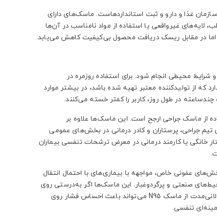
ازمان غذا و دارو و ثبت استانداردهاست. ماسک‌های دارای
، لایه‌های غیرواقعی یا استفاده از مواد نامناسب در آن‌ها
اما در مقابل ریسک دریافت محصول بی‌کیفیت کاهش می‌یابد.
ک N95 باید بر اساس سطح ریسک و شرایط محیطی انجام شود. برای استفاده روزمره در
د که از تولیدکننده معتبر تهیه شده باشد، در بیشتر موارد
اده از ماسک جراحی ارجح است. این ماسک‌ها علاوه بر
 تیم جراحی، پرستاران و کادر درمانی در بخش‌های عمومی
تار خانگی یا کارمند درمانی در معرض ترشحات تنفسی بیماران
.
ا در بخش‌های عفونی خاص، مواجهه با بیماری‌های با احتمال انتقال
حیط‌های صنعتی و پرگردوغبار. این ماسک‌ها اگر به‌درستی روی
صورت فیت نشوند، کارایی ادعایی خود را از دست می‌دهند. علاوه بر این، استفاده طولانی‌مدت از ماسک N95 می‌تواند باعث احساس فشار روی
ینه‌ای تنفسی.