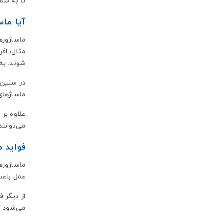
تا به شما
آیا ما
ماساژوره
مثال، افر
شوند. به
در سنین ج
ماساژهای
علاوه بر 
می‌توانند
فواید م
ماساژوره
عمل باعث
از دیگر 
می‌شود ک