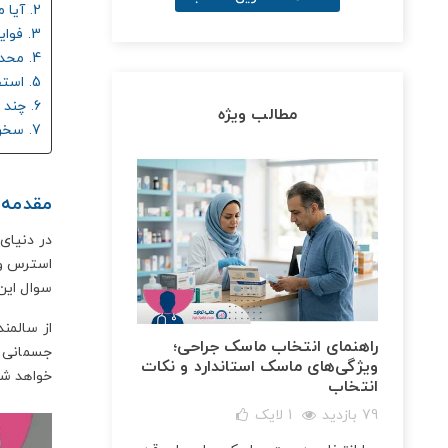
2. آیا ماساژور برقی برای همه سنین مناسب است؟
3. فواید ماساژور برقی
4. محدودیت‌ها برای سالمندان
5. استفاده ماساژور برای کودکان
6. چند بار در هفته مجاز است؟
مطالب ویژه
7. سخن پایانی
مقدمه
در دنیای
استرس و 
سوال این
از سالمند
راهنمای انتخاب ماسک جراحی؛
جسمانی ب
ویژگی‌های ماسک استاندارد و نکات
خواهد شد
انتخاب
79 بازدید
1
لایک