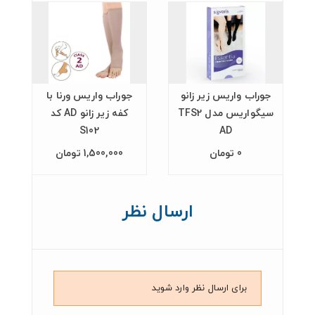
جوراب واریس زیر زانو
جوراب واریس ورنا با
سیگواریس مدل TFS2
کفه زیر زانو AD کد
S102
AD
0 تومان
1,500,000 تومان
ارسال نظر
برای ارسال نظر وارد شوید