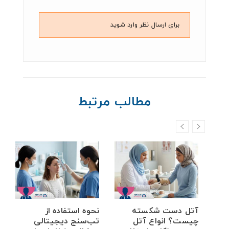
برای ارسال نظر وارد شوید
مطالب مرتبط
خم
آتل دست شکسته
نحوه استفاده از
ه
چیست؟ انواع آتل
تب‌سنج دیجیتالی