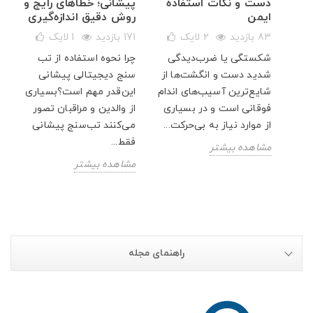
دست و نکات استفاده
پیشانی؛ خطاهای رایج و
ایمن
روش دقیق اندازه‌گیری
83 بازدید
2
لایک
171 بازدید
1
لایک
شکستگی یا ضرب‌دیدگی
چرا نحوه استفاده از تب
ار
شدید دست و انگشت‌ها از
سنج دیجیتالی پیشانی
پت
شایع‌ترین آسیب‌های اندام
این‌قدر مهم است؟بسیاری
فوقانی است و در بسیاری
از والدین و مراقبان تصور
از موارد نیاز به بی‌حرکت...
می‌کنند تب‌سنج پیشانی
فقط...
مشاهده بیشتر
مشاهده بیشتر
راهنمای مجله