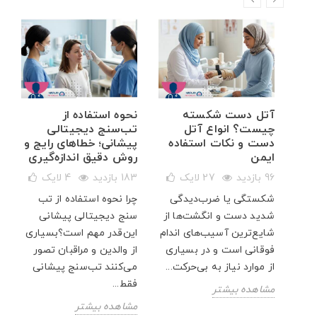
خم
آتل دست شکسته
نحوه استفاده از
ه
چیست؟ انواع آتل
تب‌سنج دیجیتالی
دست و نکات استفاده
پیشانی؛ خطاهای رایج و
ایمن
روش دقیق اندازه‌گیری
96 بازدید
27
لایک
183 بازدید
4
لایک
شکستگی یا ضرب‌دیدگی
چرا نحوه استفاده از تب
شدید دست و انگشت‌ها از
سنج دیجیتالی پیشانی
ار
شایع‌ترین آسیب‌های اندام
این‌قدر مهم است؟بسیاری
پت
فوقانی است و در بسیاری
از والدین و مراقبان تصور
از موارد نیاز به بی‌حرکت...
می‌کنند تب‌سنج پیشانی
فقط...
مشاهده بیشتر
مشاهده بیشتر