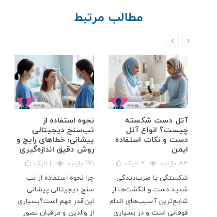
مطالب مرتبط
خم
آتل دست شکسته
نحوه استفاده از
ه
چیست؟ انواع آتل
تب‌سنج دیجیتالی
دست و نکات استفاده
پیشانی؛ خطاهای رایج و
ایمن
روش دقیق اندازه‌گیری
83 بازدید
2
لایک
171 بازدید
1
لایک
شکستگی یا ضرب‌دیدگی
چرا نحوه استفاده از تب
ار
شدید دست و انگشت‌ها از
سنج دیجیتالی پیشانی
پت
شایع‌ترین آسیب‌های اندام
این‌قدر مهم است؟بسیاری
فوقانی است و در بسیاری
از والدین و مراقبان تصور