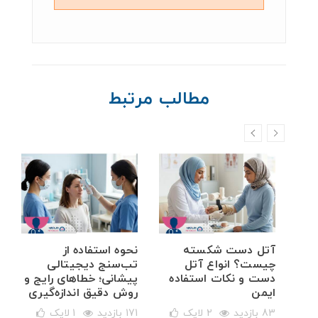
مطالب مرتبط
خم
آتل دست شکسته
نحوه استفاده از
ه
چیست؟ انواع آتل
تب‌سنج دیجیتالی
دست و نکات استفاده
پیشانی؛ خطاهای رایج و
ایمن
روش دقیق اندازه‌گیری
83 بازدید
2
لایک
171 بازدید
1
لایک