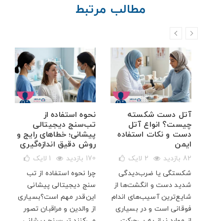
مطالب مرتبط
خم
آتل دست شکسته
نحوه استفاده از
ه
چیست؟ انواع آتل
تب‌سنج دیجیتالی
دست و نکات استفاده
پیشانی؛ خطاهای رایج و
ایمن
روش دقیق اندازه‌گیری
82 بازدید
2
لایک
170 بازدید
1
لایک
شکستگی یا ضرب‌دیدگی
چرا نحوه استفاده از تب
ار
شدید دست و انگشت‌ها از
سنج دیجیتالی پیشانی
پت
شایع‌ترین آسیب‌های اندام
این‌قدر مهم است؟بسیاری
فوقانی است و در بسیاری
از والدین و مراقبان تصور
از موارد نیاز به بی‌حرکت...
می‌کنند تب‌سنج پیشانی