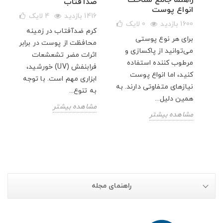
ضدآفتاب
انواع پوست
1416 بازدید
4
لایک
1600 بازدید
0
لایک
کرم ضدآفتاب در زمینه
ن
برای هر نوع پوستی
محافظت از پوست در برابر
می‌توانید از پاکسازی و
اثرات مضر تشعشعات
مرطوب کننده استفاده
فرابنفش (UV) خورشید،
کنید، اما انواع پوست
ابزاری مهم است. با توجه
نیازهای متفاوتی دارند. به
به تنوع...
همین دلیل...
مشاهده بیشتر
مشاهده بیشتر
راهنمای مجله