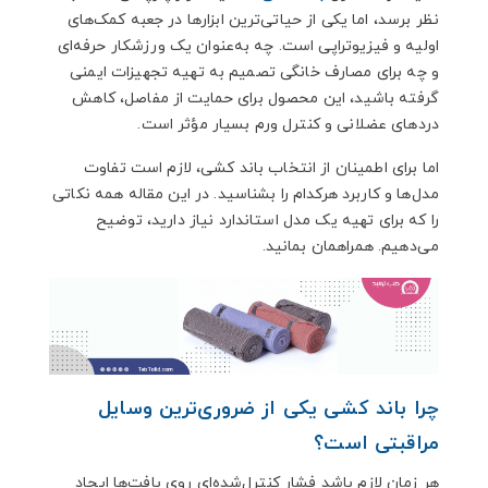
3.9.2. درمان‌های عروقی
نظر برسد، اما یکی از حیاتی‌ترین ابزارها در جعبه کمک‌های
3.9.3. محافظت حین ورزش
اولیه و فیزیوتراپی است. چه به‌عنوان یک ورزشکار حرفه‌ای
3.9.4. نکات مهم برای انتخاب باند کشی مناسب
و چه برای مصارف خانگی تصمیم به تهیه تجهیزات ایمنی
3.9.5. توجه به میزان کشسانی
گرفته باشید، این محصول برای حمایت از مفاصل، کاهش
3.9.6. عرض باند متناسب با عضو
دردهای عضلانی و کنترل ورم بسیار مؤثر است.
3.9.7. کیفیت الیاف
3.9.8. راحتی در استفاده (گیره یا چسب)
اما برای اطمینان از انتخاب باند کشی، لازم است تفاوت
3.9.9. اصالت کالا
مدل‌ها و کاربرد هرکدام را بشناسید. در این مقاله همه نکاتی
3.9.9.1. سخن پایانی
را که برای تهیه یک مدل استاندارد نیاز دارید، توضیح
می‌دهیم. همراهمان بمانید.
چرا باند کشی یکی از ضروری‌ترین وسایل
مراقبتی است؟
هر زمان لازم باشد فشار کنترل‌شده‌ای روی بافت‌ها ایجاد