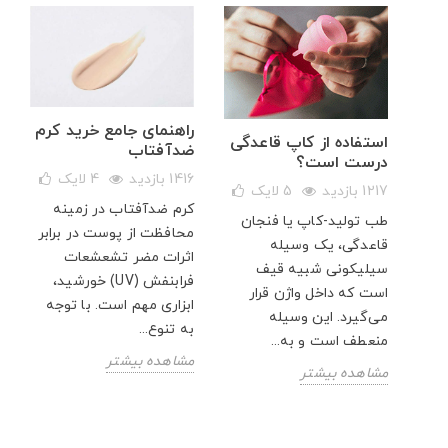
راهنمای جامع خرید کرم
استفاده از کاپ قاعدگی
ضدآفتاب
درست است؟
ن
1416 بازدید
4
لایک
1217 بازدید
5
لایک
کرم ضدآفتاب در زمینه
طب تولید-کاپ یا فنجان
محافظت از پوست در برابر
قاعدگی، یک وسیله
ی به
اثرات مضر تشعشعات
سیلیکونی شبیه قیف
فرابنفش (UV) خورشید،
است که داخل واژن قرار
ت را
ابزاری مهم است. با توجه
می‌گیرد. این وسیله
،
به تنوع...
منعطف است و به...
مشاهده بیشتر
مشاهده بیشتر