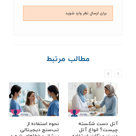
برای ارسال نظر وارد شوید
مطالب مرتبط
خم
آتل دست شکسته
نحوه استفاده از
ه
چیست؟ انواع آتل
تب‌سنج دیجیتالی
دست و نکات استفاده
پیشانی؛ خطاهای رایج و