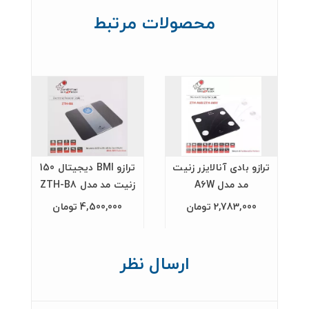
محصولات مرتبط
ترازو بادی آنالایزر زنیت
ترازو BMI دیجیتال 150
مد مدل A6W
زنیت مد مدل ZTH-B8
2,783,000 تومان
4,500,000 تومان
ارسال نظر